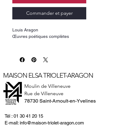
Commander et payer
Louis Aragon
Œuvres poétiques complètes
Ce volume contient :
Les Yeux et la Mémoire - Le Roman
inachevé - Elsa - Les Poètes - Le Fou
d'Elsa - Le Voyage de Hollande et
MAISON ELSA TRIOLET-ARAGON
autres poèmes - Il ne m'est Paris que
d'Elsa - Élégie à Pablo Neruda - Les
Moulin de Villeneuve
Chambres - Les Adieux et autres
Rue de Villeneuve
poèmes - Traductions et textes épars
78730 Saint-Arnoult-en-Yvelines
(1958-1982) - Écrits sur la poésie
(choix de textes).
Tél :
01 30 41 20 15
Tome IIÉdition publiée sous la
E-mail:
info@maison-triolet-aragon.com
direction d'Olivier Barbarant avec la
collaboration de Jamel Eddine