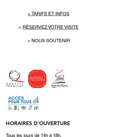
Bencheikh, François Eychart, Marie-
Thérèse Eychart, Philippe Forest et
> TARIFS ET INFOS
Bernard Leuilliot. Préface de Jean
Ristat
>
RÉSERVEZ VOTRE VISITE
ISBN : 9782070113286
> NOUS SOUTENIR
HORAIRES D'OUVERTURE
Tous les jours de 14h à 18h.