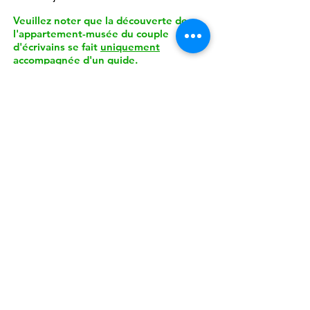
Veuillez noter que la découverte de
l'appartement-musée du couple
d'écrivains se fait
uniquement
accompagnée d'un guide.
Détails de la visite :
Durée d'environ 45 minutes.
Du lundi au vendredi
, une seule visite à
16h
.
Les samedis, dimanches et jours fériés
:
14h30, 15h30, 16h30 et 17h30