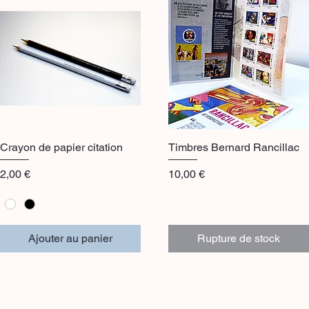
Crayon de papier citation
Aperçu rapide
Timbres Bernard Rancillac
Aperçu rapide
Prix
Prix
2,00 €
10,00 €
Ajouter au panier
Rupture de stock