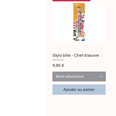
Stylo bille - Chef d'œuvre
Aperçu rapide
Prix
9,95 €
Motif sélectionné
Ajouter au panier