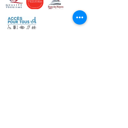
HORAIRES D'OUVERTURE
Tous les jours de 14h à 18h.
Veuillez noter que la découverte de
l'appartement-musée du couple
d'écrivains se fait
uniquement
accompagnée d'un guide.
Détails de la visite :
Durée d'environ 45 minutes.
Du lundi au vendredi
, une seule visite à
16h
.
Les samedis, dimanches et jours fériés
:
14h30, 15h30, 16h30 et 17h30