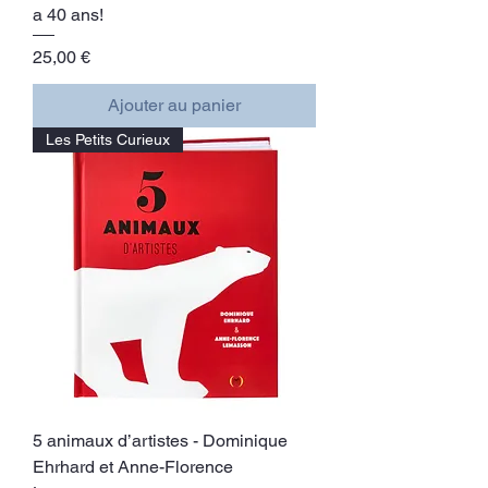
a 40 ans!
Prix
25,00 €
Ajouter au panier
Les Petits Curieux
5 animaux d’artistes - Dominique
Ehrhard et Anne-Florence