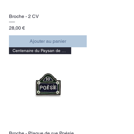
Broche - 2 CV
Prix
28,00 €
Ajouter au panier
Centenaire du Paysan de Paris
Broche - Plaque de rue Poésie