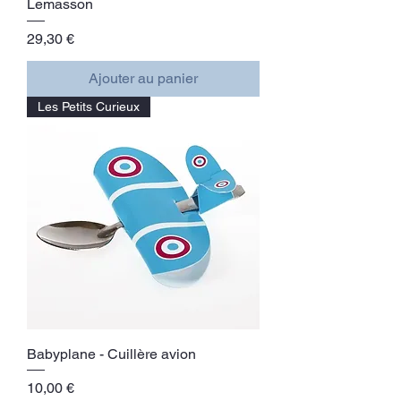
Lemasson
Prix
29,30 €
Ajouter au panier
Les Petits Curieux
Babyplane - Cuillère avion
Prix
10,00 €