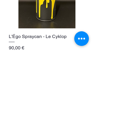
L'Égo Spraycan - Le Cyklop
Prix
90,00 €
Ajouter au panier
L'AMATEUR D'ART