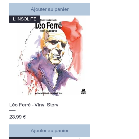
Ajouter au panier
L'INSOLITE
Léo Ferré - Vinyl Story
Prix
23,99 €
Ajouter au panier