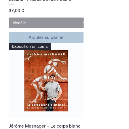
Prix
37,00 €
Ajouter au panier
Exposition en cours
Jérôme Mesnager – Le corps blanc