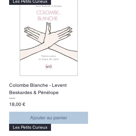
Les Petits Curieux
Colombe Blanche - Levent
Beskardes & Pénélope
Prix
18,00 €
Ajouter au panier
Les Petits Curieux