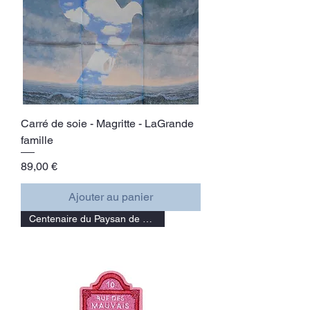
Carré de soie - Magritte - LaGrande
famille
Prix
89,00 €
Ajouter au panier
Centenaire du Paysan de Paris