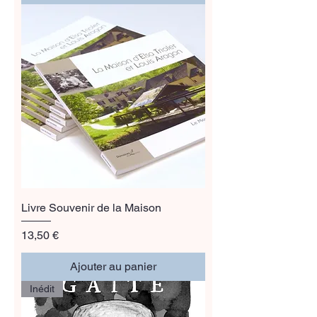
Livre Souvenir de la Maison
Prix
13,50 €
Ajouter au panier
Inédit