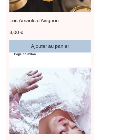
Les Amants d'Avignon
Prix
3,00 €
Ajouter au panier