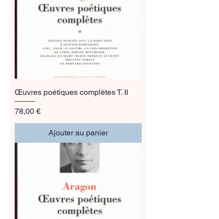
Œuvres poétiques complètes T. II
Prix
78,00 €
Ajouter au panier