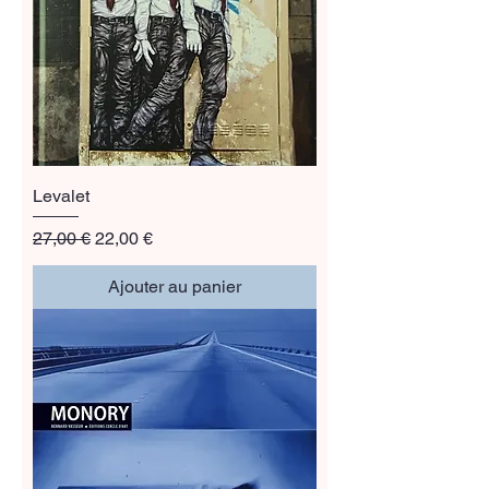
Levalet
Prix original
Prix promotionnel
27,00 €
22,00 €
Ajouter au panier