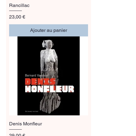
Rancillac
Prix
23,00 €
Ajouter au panier
Denis Monfleur
Prix
29,00 €