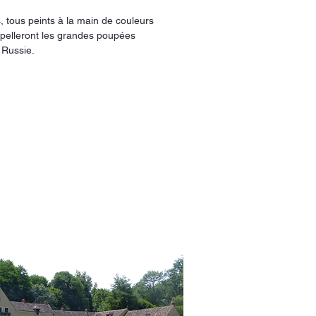
s, tous peints à la main de couleurs
ppelleront les grandes poupées
 Russie.
ontractuelle
a main, chaque modèle de Matriochka
vez nous contacter par téléphone afin
eur en particulier. Si cela n'est pas
 un modèle au hasard.