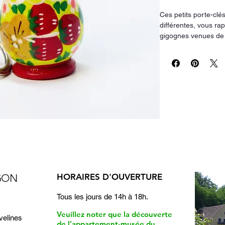
Ces petits porte-clé
différentes, vous ra
gigognes venues de
*Photographie non c
Puisque peintes à l
est unique. Vous pou
de demander une coul
fait, vous recevrez
AGON
HORAIRES D'OUVERTURE
Tous les jours de 14h à 18h.
Veuillez noter que la découverte
velines
de l'appartement-musée du