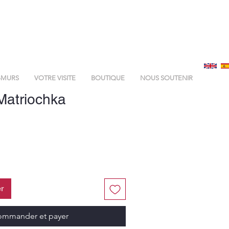
-MURS
VOTRE VISITE
BOUTIQUE
NOUS SOUTENIR
Matriochka
r
mmander et payer