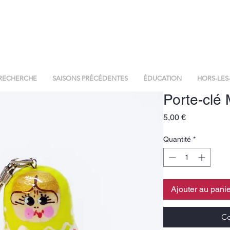
RECHERCHE
SAISONS PRÉCÉDENTES
ÉDUCATION
HORS-LES
Porte-clé 
Prix
5,00 €
Quantité
*
Ajouter au panie
Co