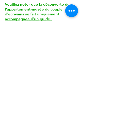
Veuillez noter que la découverte de
Collection Blanche, Gallimard
l'appartement-musée du couple
Parution : 06-11-1956
d'écrivains se fait
uniquement
ISBN : 9782070202232
accompagnée d'un guide.
Détails de la visite :
Durée d'environ 45 minutes.
Du lundi au vendredi
, une seule visite à
16h
.
Les samedis, dimanches et jours fériés
:
14h30, 15h30, 16h30 et 17h30