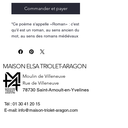
Commander et payer
"Ce poème s'appelle «Roman» : c'est
qu'il est un roman, au sens ancien du
mot, au sens des romans médiévaux
; et surtout parce que, malgré le
caractère autobiographique, ce
poème est plus que le récit - journal
ou mémoires - de la vie de l'auteur,
MAISON ELSA TRIOLET-ARAGON
un roman qui en est tiré.
Il faut le lire dans le contexte de
Moulin de Villeneuve
l'œuvre d'Aragon. Il s'agissait ici
Rue de Villeneuve
d'éviter les redites : on n'y trouvera
78730 Saint-Arnoult-en-Yvelines
pas le côté politique des Yeux et la
Mémoire ou les heures de la
Résistance de La Diane française ou
Tél :
01 30 41 20 15
du Musée Grévin. Le domaine privé,
E-mail:
info@maison-triolet-aragon.com
cette fois, l'emporte sur le domaine
public. Même si nous traversons deux
guerres, et le surréalisme, et bien des