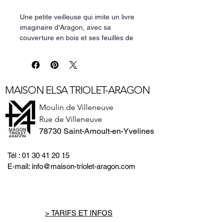
Une petite veilleuse qui imite un livre
imaginaire d'Aragon, avec sa
couverture en bois et ses feuilles de
papier par 16 LEDs créant une
ambiance chaleureuse et douce. Elle
est rechargeable grâce à sa batterie
de 700 mAh et est accompagnée
MAISON ELSA TRIOLET-ARAGON
d'un câble de chargeur USB.
Longueur9 cm
Moulin de Villeneuve
Largeur2.4 cm
Rue de Villeneuve
Hauteur12 cm
78730 Saint-Arnoult-en-Yvelines
Poids145 g
Tél :
01 30 41 20 15
E-mail:
info@maison-triolet-aragon.com
> TARIFS ET INFOS