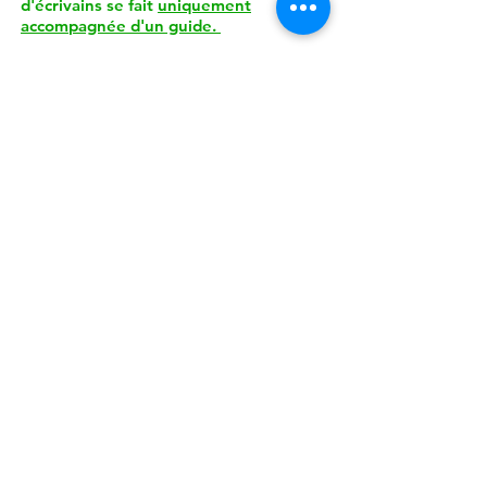
d'écrivains se fait
uniquement
accompagnée d'un guide.
Détails de la visite :
Durée d'environ 45 minutes.
Du lundi au vendredi
, une seule visite à
16h
.
Les samedis, dimanches et jours fériés
:
14h30, 15h30, 16h30 et 17h30