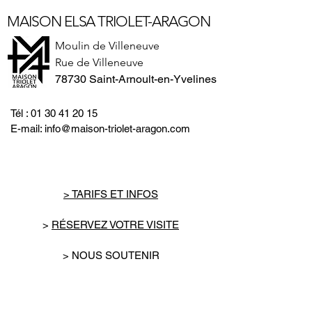
Maison Elsa Triolet Aragon met en
MAISON ELSA TRIOLET-ARAGON
avant dans sa boutique une collection
d'articles évoquant toute la poésie et
Moulin de Villeneuve
la beauté de la capitale.
Rue de Villeneuve
78730 Saint-Arnoult-en-Yvelines
Comment donc ne pas proposer les
broches de la collection La vie en
rose de chez Macon & Lescoy.
Tél :
01 30 41 20 15
Une collection qui propose de
E-mail:
info@maison-triolet-aragon.com
"célébrer l’art de briller en toute
simplicité en portant, au revers de
votre veste, un peu de notre Ville
Lumière".
> TARIFS ET INFOS
>
RÉSERVEZ VOTRE VISITE
> NOUS SOUTENIR