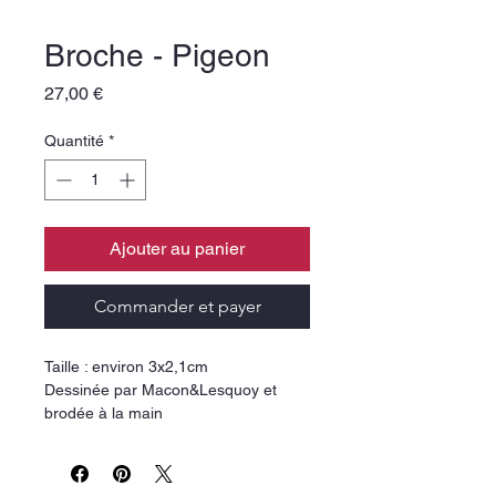
Broche - Pigeon
Prix
27,00 €
Quantité
*
Ajouter au panier
Commander et payer
Taille : environ 3x2,1cm
Dessinée par Macon&Lesquoy et
brodée à la main
À l'occasion du centenaire de l'édition
du Paysan de Paris d'Aragon, la