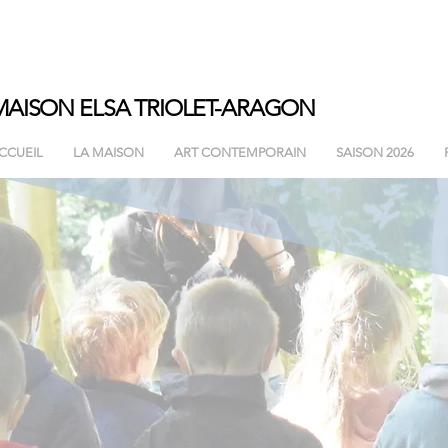
MAISON ELSA
TRIOLET-ARAGON
CCUEIL
LA MAISON
ART CONTEMPORAIN
SAISON 2026