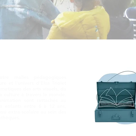
tre malles pédagogiques
re et l'univers d'Elsa Triolet
matiques des arts visuels, du
la culture à travers le monde.
animation sont rattachés au
s enfants entre 6 à 12 ans,
ssi extra-scolaire au sein des
athèques.