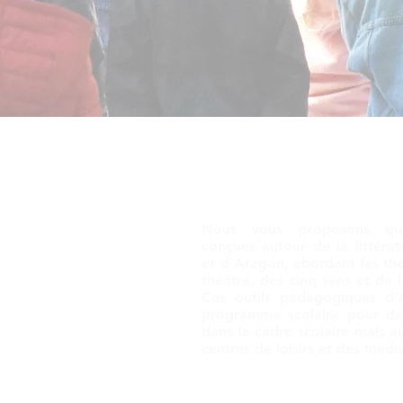
Nous vous proposons qua
conçues autour de la littératu
et d'Aragon, abordant les thé
théâtre, des cinq sens et de 
Ces outils pédagogiques d'
programme scolaire pour de
dans le cadre scolaire mais au
centres de loisirs et des médi