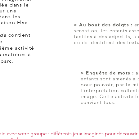
lée dans le
ur une
dans les
Maison Elsa
> Au bout des doigts :
en
sensation, les enfants ass
nde
contient
tactiles à des adjectifs, à
e
où ils identifient des text
ième activité
s matières à
 parc.
> Enquête de mots :
a
enfants sont amenés à
pour pouvoir, par la m
l’interprétation collect
image. Cette activité f
conviant tous.
ie avec votre groupe : différents jeux imaginés pour découvrir l