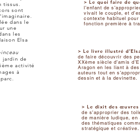
> Le quoi faire de quo
 tissus.
l’enfant de s’appropri
cors sont
vivait le couple, et d’
'imaginaire.
contexte habituel pour
lée dans le
fonction première à tr
ur une
dans les
Maison Elsa
> Le livre illustré d’Elsa
pinceau
de faire découvrir des p
 jardin de
XXème siècle d’amis d’El
ième activité
Aragon en les liant à de
images à
auteurs tout en s’appropr
dessin et à la devinette.
 parc.
> Le dixit des œuvres 
de s’approprier des toi
de manière ludique, en
des thématiques comm
stratégique et créative.