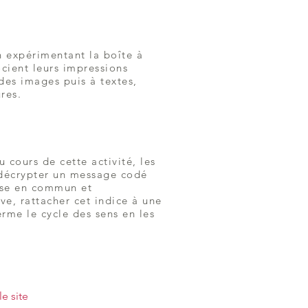
 expérimentant la boîte à
ocient leurs impressions
 des images puis à textes,
ures.
u cours de cette activité, les
 décrypter un message codé
ise en commun et
ive, rattacher cet indice à une
erme le cycle des sens en les
e site