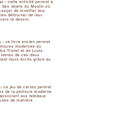
i :
cette activité permet à
er des objets du Moulin où
essayer de modifier leur
 les détourner de leur
avers le dessin.
 :
ce livre ancien permet
eintures modernes du
sa Triolet et de Louis
s textes de ces deux
iant leurs écrits grâce au
:
ce jeu de cartes permet
les de la peinture moderne
 associant aux tableaux
unes de manière