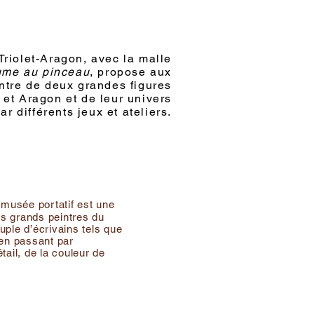
riolet-Aragon, avec la malle
ume au pinceau
, propose aux
ontre de deux grandes figures
et et Aragon et de leur univers
par différents jeux et ateliers.
 musée portatif est une
es grands peintres du
ple d’écrivains tels que
en passant par
étail, de la couleur de