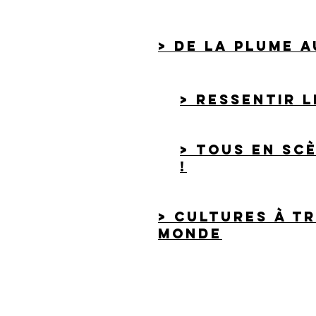
> de la plume a
> ressentir 
> tous en sc
!
> cultures à t
monde