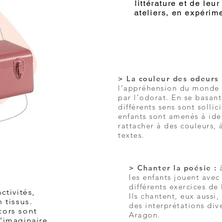
littérature et de leu
ateliers, en expérim
> La couleur des odeurs
l’appréhension du monde 
par l’odorat. En se basant
différents sens sont sollic
enfants sont amenés à iden
rattacher à des couleurs, 
textes.
> Chanter la poésie :
les enfants jouent avec
différents exercices de 
ctivités,
Ils chantent, eux aussi
 tissus.
des interprétations di
cors sont
Aragon.
'imaginaire.