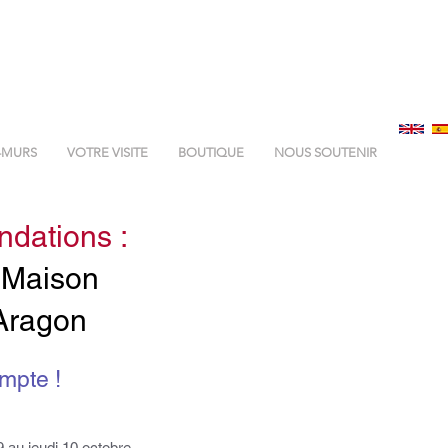
-MURS
VOTRE VISITE
BOUTIQUE
NOUS SOUTENIR
ndations :
 Maison
-Aragon
mpte !
9 au jeudi 10 octobre,