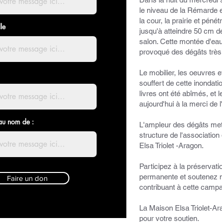
le niveau de la Rémarde 
la cour, la prairie et péné
le
jusqu'à atteindre 50 cm d
salon. Cette montée d'eau
provoqué des dégâts très
Le mobilier, les oeuvres et
souffert de cette inondat
livres ont été abîmés, et l
aujourd'hui à la merci de l
au nom de :
L'ampleur des dégâts met
structure de l'association
Elsa Triolet -Aragon.
Participez à la préservatio
permanente et soutenez n
Faire un don
contribuant à cette camp
La Maison Elsa Triolet-A
pour votre soutien.