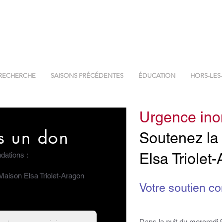
RECHERCHE
SAISONS PRÉCÉDENTES
ÉDUCATION
HORS-LES
Urgence ino
es un don
Soutenez la
Elsa Triolet
dations :
Maison Elsa Triolet-Aragon
Votre soutien co
Dans la nuit du mercredi 