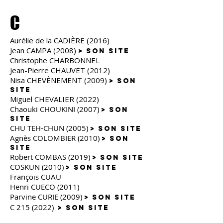
C
Aurélie de la CADIÈRE (2016)
Jean CAMPA (2008)
> son site
Christophe CHARBONNEL
Jean-Pierre CHAUVET (2012)
Nisa CHEVÈNEMENT (2009)
> son
site
Miguel CHEVALIER (2022)
Chaouki CHOUKINI (2007)
> son
site
CHU TEH-CHUN (2005)
> son site
Agnès COLOMBIER (2010)
> son
site
Robert COMBAS (2019)
> son site
COSKUN (2010)
> son site
François CUAU
Henri CUECO (2011)
Parvin
e CURIE (2
009)
> son s
ite
C 215 (2022)
> SON SITE