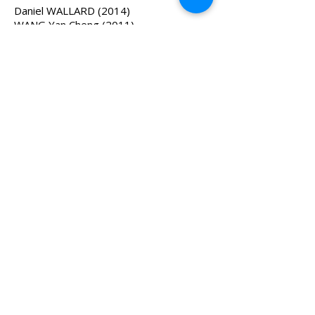
Daniel WALLARD (2014)
WANG Yan Cheng (2011)
Nobuko WATANABE B. (2011)
Y
YAO Ming Jing (2011)
Z
Gérard
ZLOTYKAMIEN (2023)
Jacques ZWOBADA (2007)
MAISON ELSA TRIOLET-ARAGON
Moulin de Villeneuve
Rue de Villeneuve
78730 Saint-Arnoult-en-Yvelines