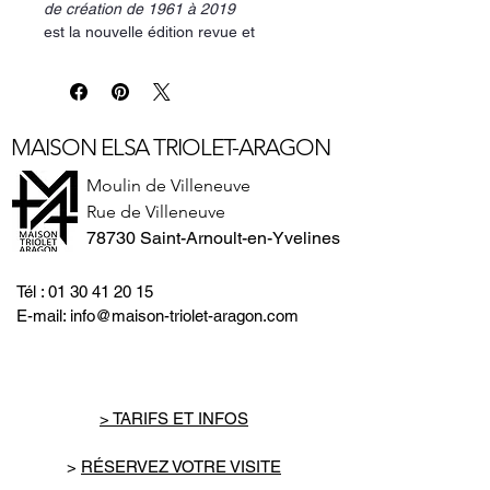
de création de 1961 à 2019
est la nouvelle édition revue et
augmentée de l'autobiographie de
l'artiste
Ma vie en blanc
édité en
2010.
Toujours avec sa manière douce et
MAISON ELSA TRIOLET-ARAGON
directe de nous raconter son histoire
et celle de la création de son "homme
Moulin de Villeneuve
blanc", Jérôme Mesnager complète
Rue de Villeneuve
sa première autobiographie de
78730 Saint-Arnoult-en-Yvelines
photographies en couleurs et de neuf
ans d'histoire.
Tél :
01 30 41 20 15
"Lorsque vous lirez ce livre, vous
E-mail:
info@maison-triolet-aragon.com
comprendrez pourquoi i fallait que je
l'écrive... J'ai toujours essayé de
résumer, de mettre dans l'ordre ces
souvenirs... Ils font partie de mon
> TARIFS ET INFOS
travail, ils en sont la structure — peut-
être l'explication."
>
RÉSERVEZ VOTRE VISITE