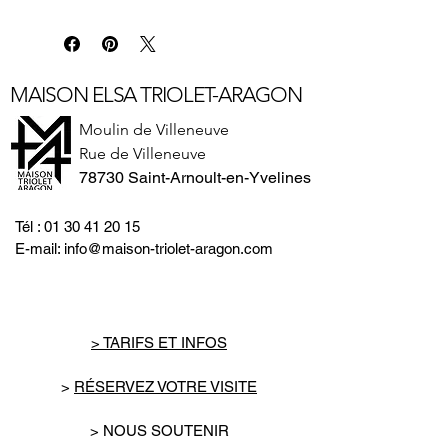
la poésie, l'art urbain et une passion
d'artiste.
C215 nous présente ici des trésors
de sa collection personnels : des
MAISON ELSA TRIOLET-ARAGON
manuscrits de grands auteurs qui
l'ont marqué et les pochoirs qu'il a
Moulin de Villeneuve
créé en réponse.
Rue de Villeneuve
78730 Saint-Arnoult-en-Yvelines
Tél :
01 30 41 20 15
E-mail:
info@maison-triolet-aragon.com
> TARIFS ET INFOS
>
RÉSERVEZ VOTRE VISITE
> NOUS SOUTENIR